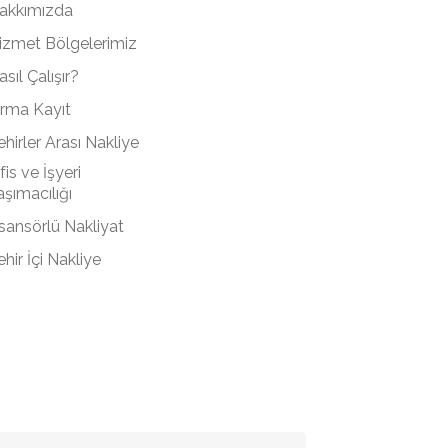
akkımızda
izmet Bölgelerimiz
sıl Çalışır?
irma Kayıt
ehirler Arası Nakliye
fis ve İşyeri
aşımacılığı
sansörlü Nakliyat
ehir İçi Nakliye