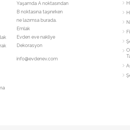
H
Yaşamda A noktasından
B noktasına taşınırken
H
ne lazımsa burada.
Na
Emlak
F
Evden eve nakliye
lak
Ş
Dekorasyon
rak
O
T
info@evdenev.com
A
Ş
nma