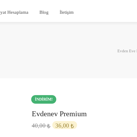
iyat Hesaplama
Blog
İletişim
Evden Eve N
İNDIRIM!
Evdenev Premium
Orijinal
Şu
40,00
36,00
₺
₺
fiyat:
andaki