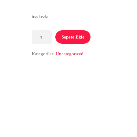
40,00 ₺.
fiyat:
36,00 ₺.
teadasda
Evdenev
Sepete Ekle
Premium
adet
Kategoriler:
Uncategorized