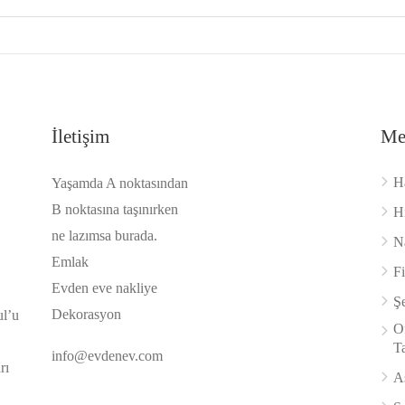
İletişim
Me
H
Yaşamda A noktasından
B noktasına taşınırken
H
ne lazımsa burada.
Na
Emlak
F
Evden eve nakliye
Şe
Dekorasyon
ul’u
Of
Ta
info@evdenev.com
rı
A