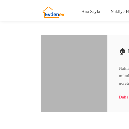
Ana Sayfa
Nakliye F
🏠 N
Nakli
mümkü
ücret
Daha