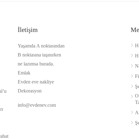
İletişim
Me
H
Yaşamda A noktasından
B noktasına taşınırken
H
ne lazımsa burada.
Na
Emlak
F
Evden eve nakliye
Şe
Dekorasyon
ul’u
Of
Ta
info@evdenev.com
rı
A
Şe
rahat