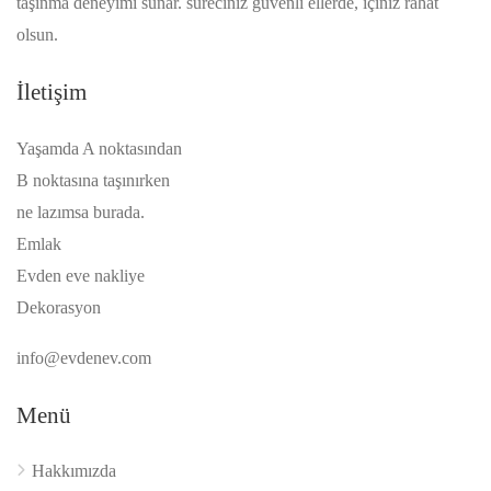
taşınma deneyimi sunar. süreciniz güvenli ellerde, içiniz rahat
olsun.
İletişim
Yaşamda A noktasından
B noktasına taşınırken
ne lazımsa burada.
Emlak
Evden eve nakliye
Dekorasyon
info@evdenev.com
Menü
Hakkımızda