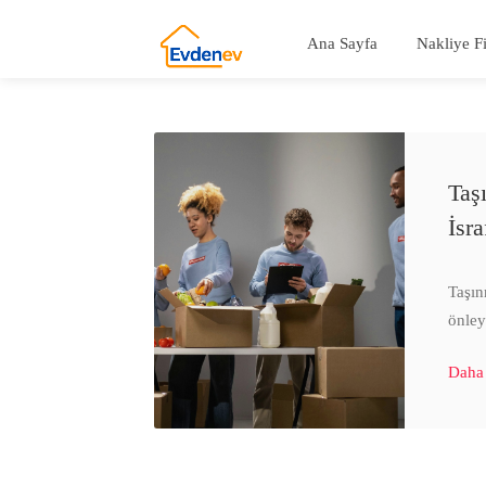
Ana Sayfa
Nakliye F
Taş
İsr
Taşın
önley
Daha