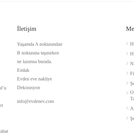
İletişim
Me
H
Yaşamda A noktasından
B noktasına taşınırken
H
ne lazımsa burada.
Na
Emlak
F
Evden eve nakliye
Şe
Dekorasyon
ul’u
Of
Ta
info@evdenev.com
rı
A
Şe
rahat