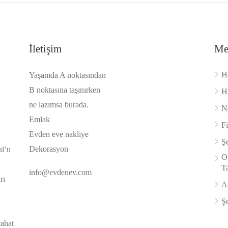
İletişim
Me
H
Yaşamda A noktasından
B noktasına taşınırken
H
ne lazımsa burada.
Na
Emlak
F
Evden eve nakliye
Şe
Dekorasyon
ul’u
Of
Ta
info@evdenev.com
rı
A
Şe
rahat