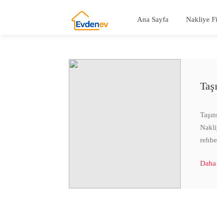
Ana Sayfa
Nakliye F
Taş
Taşın
Nakli
rehbe
Daha