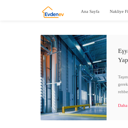
Ana Sayfa
Nakliye F
Eşy
Yap
Taşın
gerek
rehbe
Daha