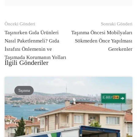
Gönderi
Önceki Gönderi
Sonraki Gönderi
navigasyonu
Taşınırken Gıda Ürünleri
Taşınma Öncesi Mobilyaları
Nasıl Paketlenmeli? Gıda
Sökmeden Önce Yapılması
İsrafını Önlemenin ve
Gerekenler
Taşımada Korumanın Yolları
İlgili Gönderiler
Taşınma