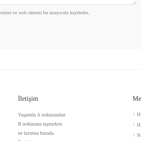
sinizi ve web sitenizi bu tarayıcıda kaydedin.
İletişim
Me
H
Yaşamda A noktasından
B noktasına taşınırken
H
ne lazımsa burada.
Na