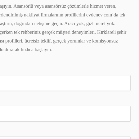
izi taşıyın. Asansörlü veya asansörsüz çözümlerle hizmet veren,
lendirilmiş nakliyat firmalarının profillerini evdenev.com’da tek
laştırın, doğrudan iletişime geçin. Aracı yok, gizli ücret yok.
çerken tek rehberiniz gerçek müşteri deneyimleri. Kırklareli şehir
ması profilleri, ücretsiz teklif, gerçek yorumlar ve komisyonsuz
doldurarak hızlıca başlayın.