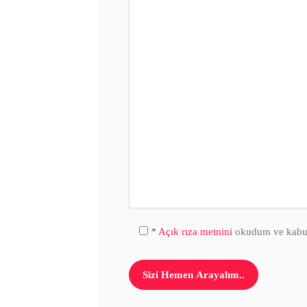
Açık rıza metnini
okudum ve kabul
*