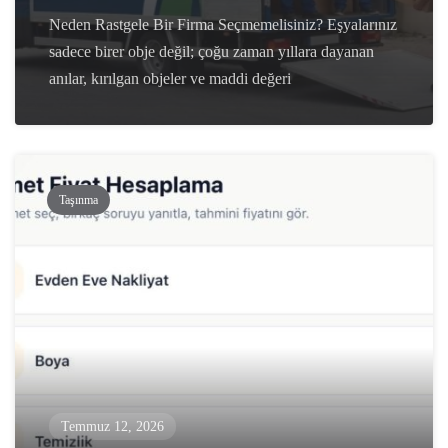
Neden Rastgele Bir Firma Seçmemelisiniz? Eşyalarınız
sadece birer obje değil; çoğu zaman yıllara dayanan
anılar, kırılgan objeler ve maddi değeri
Taşınma
Temmuz 12, 2026