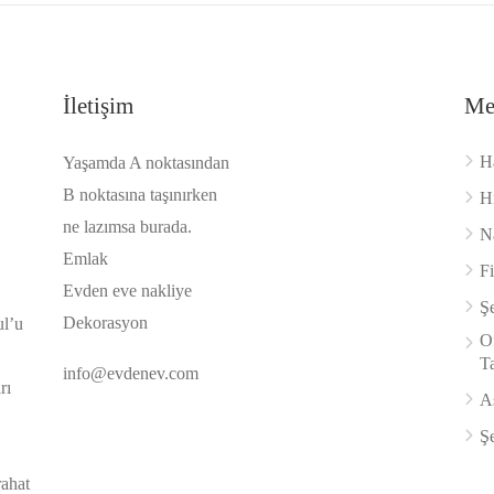
İletişim
Me
H
Yaşamda A noktasından
B noktasına taşınırken
H
ne lazımsa burada.
Na
Emlak
F
Evden eve nakliye
Şe
Dekorasyon
ul’u
Of
Ta
info@evdenev.com
rı
A
Şe
rahat