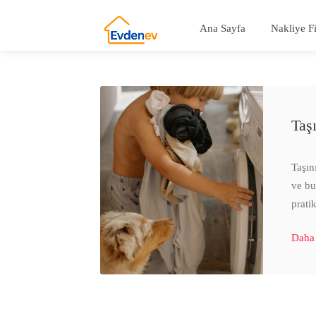
Ana Sayfa
Nakliye F
Taş
Taşın
ve bu
prati
Daha