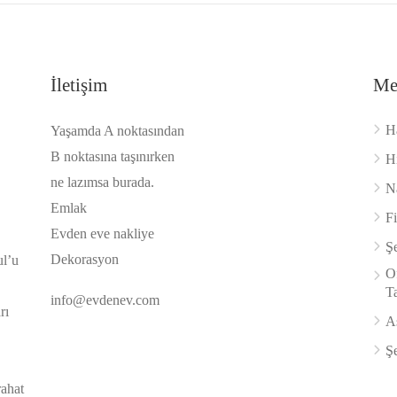
İletişim
Me
H
Yaşamda A noktasından
B noktasına taşınırken
H
ne lazımsa burada.
Na
Emlak
F
Evden eve nakliye
Şe
Dekorasyon
ul’u
Of
Ta
info@evdenev.com
rı
A
Şe
rahat