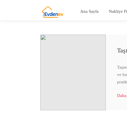
Ana Sayfa
Nakliye F
Taş
Taşın
ve bu
prati
Daha