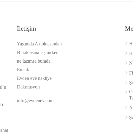
İletişim
Me
H
Yaşamda A noktasından
B noktasına taşınırken
H
ne lazımsa burada.
Na
Emlak
F
Evden eve nakliye
Şe
Dekorasyon
ul’u
Of
Ta
info@evdenev.com
rı
A
Şe
rahat