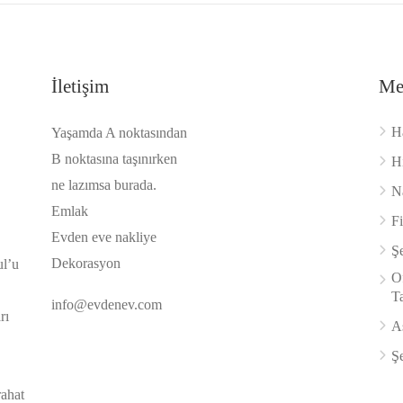
İletişim
Me
H
Yaşamda A noktasından
B noktasına taşınırken
H
ne lazımsa burada.
Na
Emlak
F
Evden eve nakliye
Şe
Dekorasyon
ul’u
Of
Ta
info@evdenev.com
rı
A
Şe
rahat