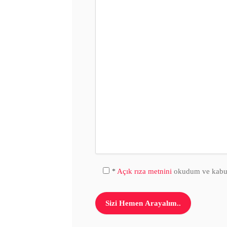
Açık rıza metnini
okudum ve kabul
*