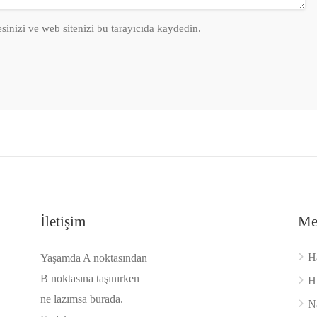
sinizi ve web sitenizi bu tarayıcıda kaydedin.
İletişim
Me
H
Yaşamda A noktasından
B noktasına taşınırken
H
ne lazımsa burada.
Na