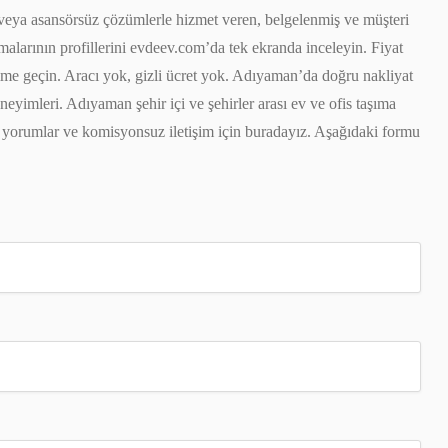
rlü veya asansörsüz çözümlerle hizmet veren, belgelenmiş ve müşteri
rmalarının profillerini evdeev.com’da tek ekranda inceleyin. Fiyat
etişime geçin. Aracı yok, gizli ücret yok. Adıyaman’da doğru nakliyat
eneyimleri. Adıyaman şehir içi ve şehirler arası ev ve ofis taşıma
rçek yorumlar ve komisyonsuz iletişim için buradayız. Aşağıdaki formu