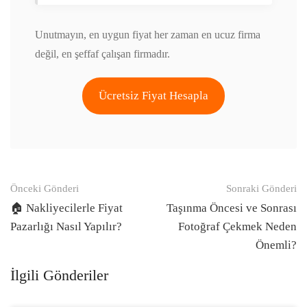
Unutmayın, en uygun fiyat her zaman en ucuz firma
değil, en şeffaf çalışan firmadır.
Ücretsiz Fiyat Hesapla
Gönderi
Önceki Gönderi
Sonraki Gönderi
navigasyonu
🏠 Nakliyecilerle Fiyat
Taşınma Öncesi ve Sonrası
Pazarlığı Nasıl Yapılır?
Fotoğraf Çekmek Neden
Önemli?
İlgili Gönderiler