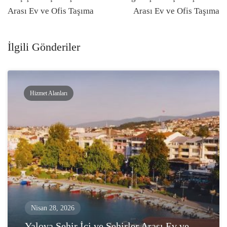
navigasyonu
Arası Ev ve Ofis Taşıma
Arası Ev ve Ofis Taşıma
İlgili Gönderiler
Hizmet Alanları
Nisan 28, 2026
Yalova Şehir İçi ve Şehirler Arası Ev ve