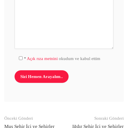
Açık rıza metnini
okudum ve kabul ettim
*
Gönderi
Önceki Gönderi
Sonraki Gönderi
Muş Şehir İçi ve Şehirler
Iğdır Şehir İçi ve Şehirler