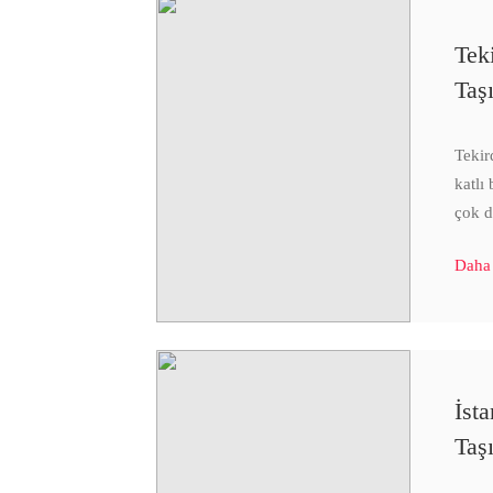
Tek
Taş
Tekir
katlı
çok 
Daha
İsta
Taş