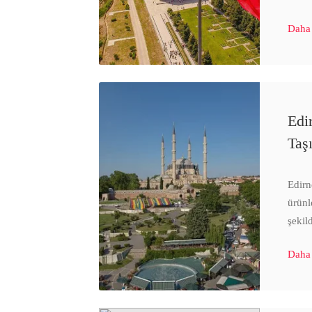
Daha
Edir
Taş
Edirn
ürünl
şekil
Daha