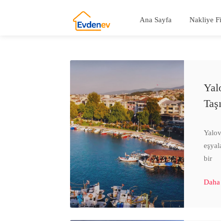
Ana Sayfa
Nakliye F
Yal
Taş
Yalov
eşyal
bir
Daha