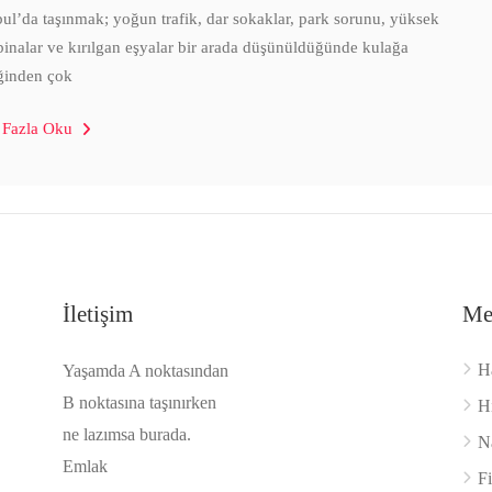
bul’da taşınmak; yoğun trafik, dar sokaklar, park sorunu, yüksek
 binalar ve kırılgan eşyalar bir arada düşünüldüğünde kulağa
ğinden çok
 Fazla Oku
İletişim
Me
H
Yaşamda A noktasından
B noktasına taşınırken
H
ne lazımsa burada.
Na
Emlak
F