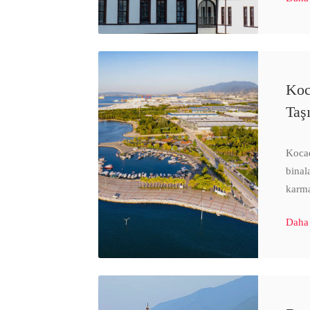
Koc
Taş
Kocae
binal
karma
Daha