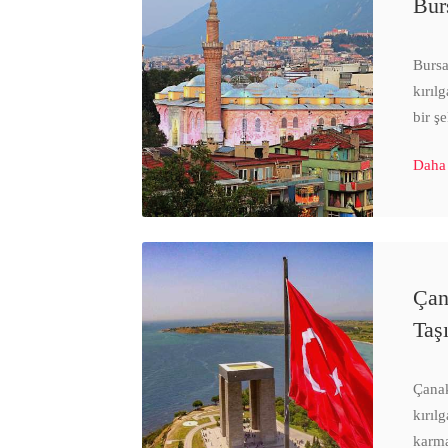
Bur
Bursa
kırıl
bir ş
Daha
Çan
Taş
Çanak
kırıl
karma