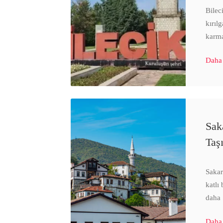
Bilec
kırıl
karm
Daha
Sak
Taş
Sakar
katlı
daha
Daha