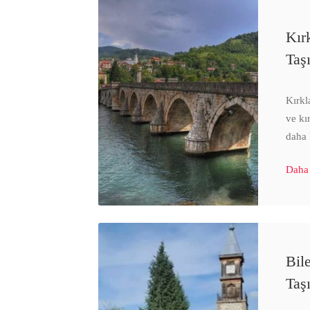
Kırk
Taş
Kırkl
ve kı
daha 
Daha
Bile
Taş