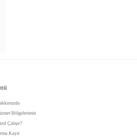
nü
akkımızda
izmet Bölgelerimiz
sıl Çalışır?
irma Kayıt