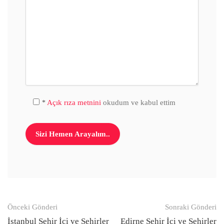
Açık rıza metnini
okudum ve kabul ettim
*
Gönderi
Önceki Gönderi
Sonraki Gönderi
İstanbul Şehir İçi ve Şehirler
Edirne Şehir İçi ve Şehirler