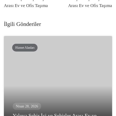
navigasyonu
Arası Ev ve Ofis Taşıma
Arası Ev ve Ofis Taşıma
İlgili Gönderiler
Hizmet Alanları
Nisan 28, 2026
Yalova Şehir İçi ve Şehirler Arası Ev ve