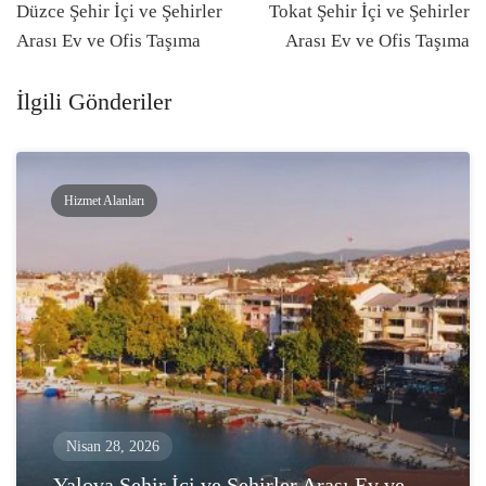
navigasyonu
Düzce Şehir İçi ve Şehirler
Tokat Şehir İçi ve Şehirler
Arası Ev ve Ofis Taşıma
Arası Ev ve Ofis Taşıma
İlgili Gönderiler
Hizmet Alanları
Nisan 28, 2026
Yalova Şehir İçi ve Şehirler Arası Ev ve