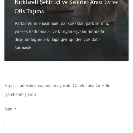
Kırklareli Şehir İçi ve Şehirler Arası Ev ve
Ofis Taşıma
Kırklareli’nde taşınmak; dar sokaklar, park sorunu,
yüksek katlı binalar ve kırılgan eşyalar bir arada
düşünüldüğünde kulağa geldiğinden çok daha
karmaşık
*
E-posta adresiniz yayınlanmayacak.
Gerekli alanlar
ile
işaretlenmişlerdir
*
İsim