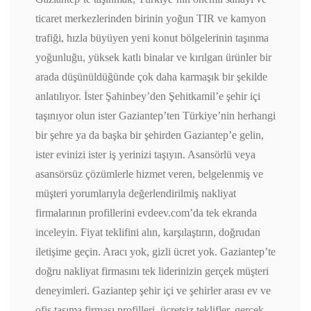
ticaret merkezlerinden birinin yoğun TIR ve kamyon
trafiği, hızla büyüyen yeni konut bölgelerinin taşınma
yoğunluğu, yüksek katlı binalar ve kırılgan ürünler bir
arada düşünüldüğünde çok daha karmaşık bir şekilde
anlatılıyor. İster Şahinbey’den Şehitkamil’e şehir içi
taşınıyor olun ister Gaziantep’ten Türkiye’nin herhangi
bir şehre ya da başka bir şehirden Gaziantep’e gelin,
ister evinizi ister iş yerinizi taşıyın. Asansörlü veya
asansörsüz çözümlerle hizmet veren, belgelenmiş ve
müşteri yorumlarıyla değerlendirilmiş nakliyat
firmalarının profillerini evdeev.com’da tek ekranda
inceleyin. Fiyat teklifini alın, karşılaştırın, doğrudan
iletişime geçin. Aracı yok, gizli ücret yok. Gaziantep’te
doğru nakliyat firmasını tek liderinizin gerçek müşteri
deneyimleri. Gaziantep şehir içi ve şehirler arası ev ve
ofis taşıma firması profilleri, ücretsiz teklifler, gerçek