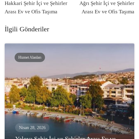
navigasyonu
Hakkari Şehir İçi ve Şehirler
Ağrı Şehir İçi ve Şehirler
Arası Ev ve Ofis Taşıma
Arası Ev ve Ofis Taşıma
İlgili Gönderiler
Hizmet Alanları
Nisan 28, 2026
Yalova Şehir İçi ve Şehirler Arası Ev ve