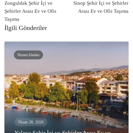
navigasyonu
Zonguldak Şehir İçi ve
Sinop Şehir İçi ve Şehirler
Şehirler Arası Ev ve Ofis
Arası Ev ve Ofis Taşıma
Taşıma
İlgili Gönderiler
Hizmet Alanları
Nisan 28, 2026
Yalova Şehir İçi ve Şehirler Arası Ev ve