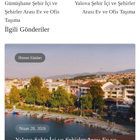
navigasyonu
Gümüşhane Şehir İçi ve
Yalova Şehir İçi ve Şehirler
Şehirler Arası Ev ve Ofis
Arası Ev ve Ofis Taşıma
Taşıma
İlgili Gönderiler
Hizmet Alanları
Nisan 28, 2026
Yalova Şehir İçi ve Şehirler Arası Ev ve