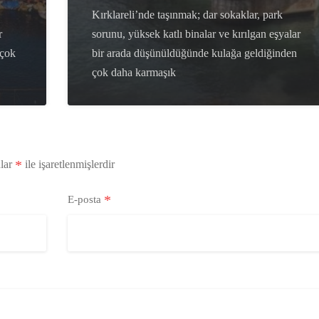
Kırklareli’nde taşınmak; dar sokaklar, park
r
sorunu, yüksek katlı binalar ve kırılgan eşyalar
 çok
bir arada düşünüldüğünde kulağa geldiğinden
çok daha karmaşık
*
nlar
ile işaretlenmişlerdir
*
E-posta