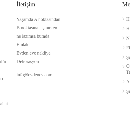
İletişim
Me
H
Yaşamda A noktasından
B noktasına taşınırken
H
ne lazımsa burada.
Na
Emlak
F
Evden eve nakliye
Şe
Dekorasyon
ul’u
Of
Ta
info@evdenev.com
rı
A
Şe
rahat