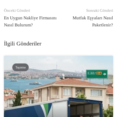
Gönderi
Önceki Gönderi
Sonraki Gönderi
navigasyonu
En Uygun Nakliye Firmasını
Mutfak Eşyaları Nasıl
Nasıl Bulurum?
Paketlenir?
İlgili Gönderiler
Taşınma